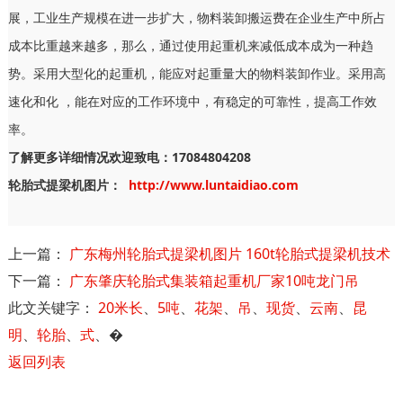
展，工业生产规模在进一步扩大，物料装卸搬运费在企业生产中所占
成本比重越来越多，那么，通过使用起重机来减低成本成为一种趋
势。采用大型化的起重机，能应对起重量大的物料装卸作业。采用高
速化和化 ，能在对应的工作环境中，有稳定的可靠性，提高工作效
率。
了解更多详细情况欢迎致电：17084804208
轮胎式提梁机图片：
http://www.luntaidiao.com
上一篇：
广东梅州轮胎式提梁机图片 160t轮胎式提梁机技术
下一篇：
广东肇庆轮胎式集装箱起重机厂家10吨龙门吊
此文关键字：
20米长
、
5吨
、
花架
、
吊
、
现货
、
云南
、
昆
明
、
轮胎
、
式
、
�
返回列表