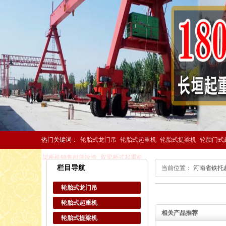
热门关键词：
轮胎式龙门吊
轮胎式起重机
轮胎式提梁机
轮胎门式
架桥机销售租赁改造
双梁桥式起重机
栏目导航
当前位置：
河南省铁托
轮胎式龙门吊
轮胎式起重机
相关产品推荐
轮胎式提梁机