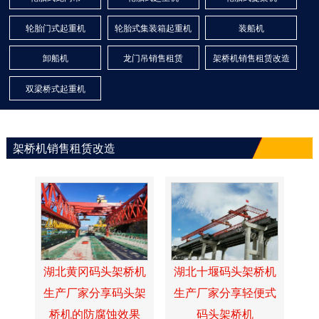
轮胎门式起重机
轮胎式集装箱起重机
装船机
卸船机
龙门吊销售租赁
架桥机销售租赁改造
双梁桥式起重机
架桥机销售租赁改造
湖北黄冈码头架桥机
湖北十堰码头架桥机
生产厂家分享码头架
生产厂家分享轻便式
桥机的防腐蚀效果
码头架桥机