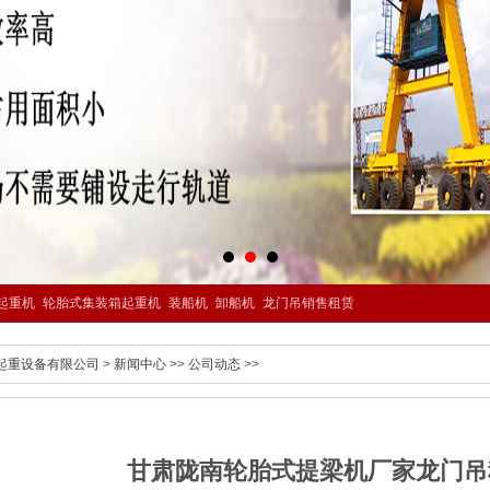
起重机
轮胎式集装箱起重机
装船机
卸船机
龙门吊销售租赁
起重设备有限公司
>
新闻中心
>>
公司动态
>>
甘肃陇南轮胎式提梁机厂家龙门吊租