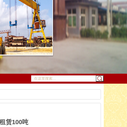
赁100吨