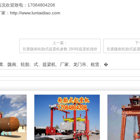
欢迎致电：17084804208
厂家：
http://www.luntaidiao.com
上一篇：
下
甘肃陇南轮胎式提梁机参数 280吨提梁机报价
甘肃陇南轮胎式提梁
肃
、
陇南
、
轮胎
、
式
、
提梁机
、
厂家
、
龙门吊
、
租赁
、
�