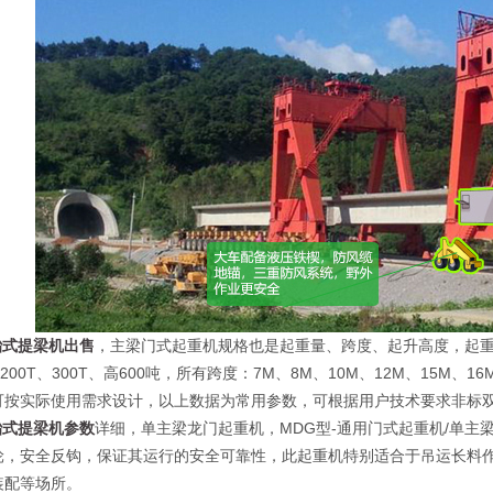
胎式提梁机出售
，主梁门式起重机规格也是起重量、跨度、起升高度，起重量：20
T、200T、300T、高600吨，所有跨度：7M、8M、10M、12M、15M、16
可按实际使用需求设计，以上数据为常用参数，可根据用户技术要求非标
胎式提梁机参数
详细，单主梁龙门起重机，MDG型-通用门式起重机/单
轮，安全反钩，保证其运行的安全可靠性，此起重机特别适合于吊运长料作
装配等场所。