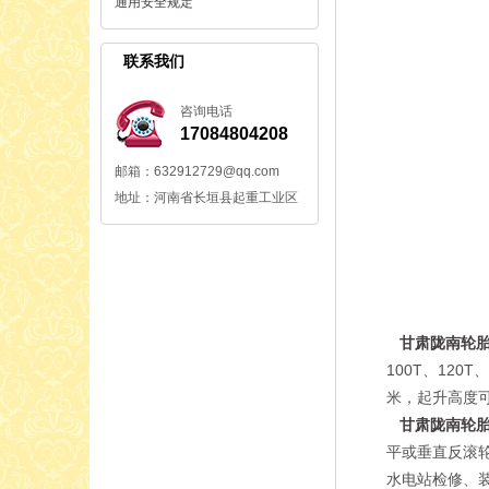
通用安全规定
联系我们
咨询电话
17084804208
邮箱：632912729@qq.com
地址：河南省长垣县起重工业区
甘肃陇南轮
100T、120
米，起升高度
甘肃陇南轮
平或垂直反滚
水电站检修、