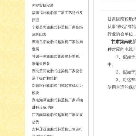
吨提梁机安装
福建福州轮胎吊厂家工艺特点及
甘肃陇南轮胎式
原理
从事“铁起”牌
宁夏吴忠轮胎式起重机厂家拒绝
行业协会单位
危险因素
甘肃陇南轮
湖南岳阳轮胎式起重机厂家破局
种对应的电线
发展
甘肃平凉轮胎式集装箱起重机厂
1、假如于户
家销售设备
中。
湖北黄冈轮胎式提梁机厂家设备
2、假如于室
易于操作和维护
3、对这些电
新疆喀什轮胎式门式起重机动力
使用合适的保
模块
湖南湘潭轮胎式起重机厂家详细
讲解设备理解
江西南昌轮胎式起重机厂家发展
趋势
吉林辽源轮胎式起重机出售运行