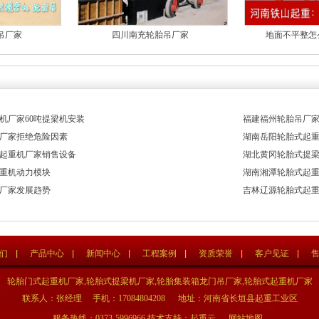
吊厂家
四川南充轮胎吊厂家
地面不平整怎
机厂家60吨提梁机安装
福建福州轮胎吊厂
厂家拒绝危险因素
湖南岳阳轮胎式起
起重机厂家销售设备
湖北黄冈轮胎式提
重机动力模块
湖南湘潭轮胎式起
厂家发展趋势
吉林辽源轮胎式起
们
产品中心
新闻中心
工程案例
资质荣誉
客户见证
轮胎门式起重机厂家,轮胎式提梁机厂家,轮胎集装箱龙门吊厂家,轮胎式起重机厂家
联系人：张经理 手机：17084804208 地址：河南省长垣县起重工业区
服务热线：0373-5996966 技术支持：起重云
网站地图