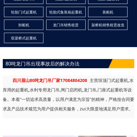
轮胎门式起重机
轮胎式集装箱起重机
装船机
卸船机
龙门吊销售租赁
架桥机销售租赁改造
双梁桥式起重机
80吨龙门吊出现事故后的解决办法
四川眉山80吨龙门吊厂家17084804208
主营坝顶门式起重机,水
库用的起重机,水利专用龙门吊,闸门启闭机,龙门吊,门座式起重机等设
备。本着“一切追求高质量，以用户满意为宗旨”的精神，严格按合同要
求及产品技术规范为用户提供相关服务，zui大限度地满足用户需求。