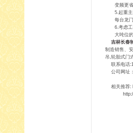
变频更省电
5.起重主
每台龙门吊
6.考虑工
大吨位的起
吉林长春
制造销售、安
吊,轮胎式
联系电话:170
公司网址：http:
相关推荐: http
http://ww