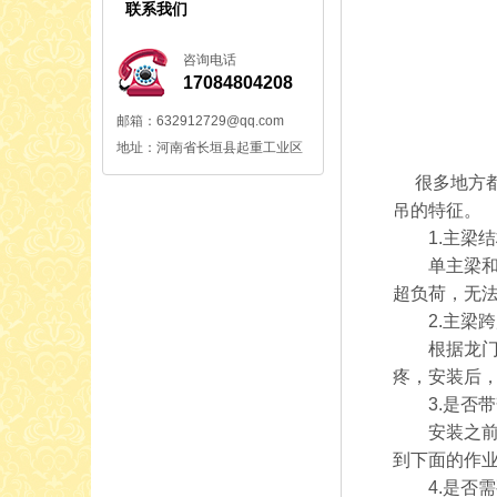
联系我们
咨询电话
17084804208
邮箱：632912729@qq.com
地址：河南省长垣县起重工业区
很多地方都
吊的特征。
1.主梁结
单主梁和双
超负荷，无
2.主梁跨
根据龙门吊
疼，安装后
3.是否带
安装之前，
到下面的作
4.是否需