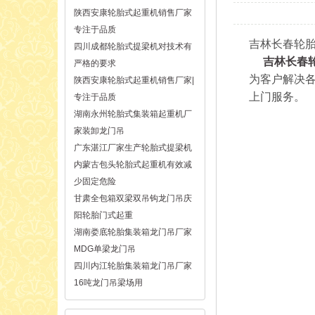
陕西安康轮胎式起重机销售厂家
专注于品质
吉林长春轮胎吊
四川成都轮胎式提梁机对技术有
吉林长春
严格的要求
为客户解决
陕西安康轮胎式起重机销售厂家|
上门服务。
专注于品质
湖南永州轮胎式集装箱起重机厂
家装卸龙门吊
广东湛江厂家生产轮胎式提梁机
内蒙古包头轮胎式起重机有效减
少固定危险
甘肃全包箱双梁双吊钩龙门吊庆
阳轮胎门式起重
湖南娄底轮胎集装箱龙门吊厂家
MDG单梁龙门吊
四川内江轮胎集装箱龙门吊厂家
16吨龙门吊梁场用