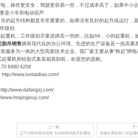
，操作更安全，驾驶更容易一些，不过成本高了，如果中小企
要是小车和电动葫芦
的起升结构都是非常重要的，如果没有良好的起升或运行，直
作级别
重机，工作级别尽量选择高一些的，比如A6，小的起重机，如
轮胎吊销售
拥有现代化的办公环境、先进的生产设备及一批高素
装服务为一体的大型高新技术企业。我厂家主要从事“铁起”牌电
门式起重机和轮胎式集装箱装卸机，欢迎您的选购。
 8480 4208
//www.luntaidiao.com/
://www.dafangzj.com/
w.hnqingwuji.com/
上一篇：
下
辽宁沈阳轮胎吊销售 专业销售轮胎式起重机
安徽合肥轮胎门式起重