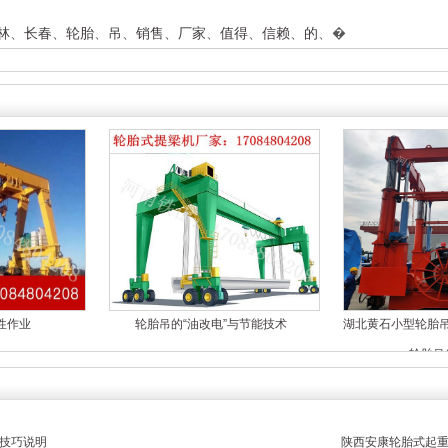
林
、
长春
、
轮胎
、
吊
、
销售
、
厂家
、
值得
、
信赖
、
的
、
�
性作业
轮胎吊的“油改电”与节能技术
湖北黄石小型轮胎
轮胎吊
技巧说明
陕西安康轮胎式起