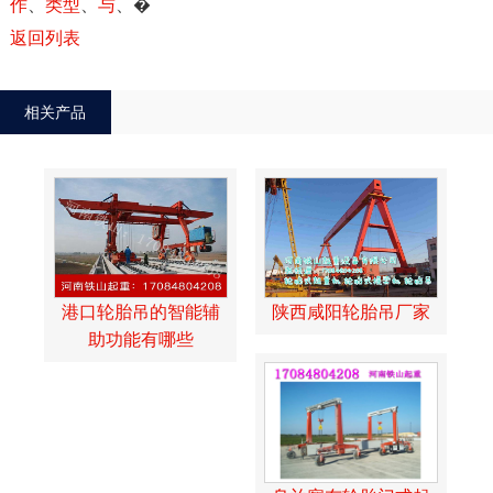
作
、
类型
、
与
、
�
返回列表
相关产品
港口轮胎吊的智能辅
陕西咸阳轮胎吊厂家
助功能有哪些