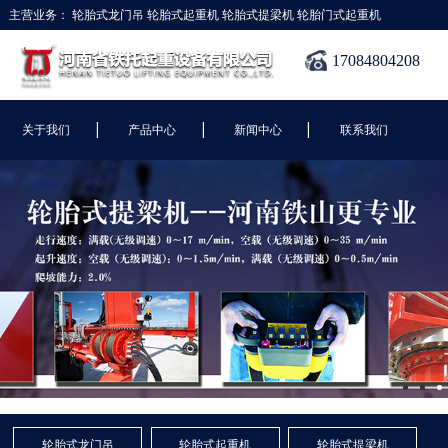
主营业务：
轮胎式龙门吊
轮胎式起重机
轮胎式提梁机
轮胎门式起重机
17084804208
|
|
|
关于我们
产品中心
新闻中心
联系我们
轮胎式龙门吊
轮胎式起重机
轮胎式提梁机