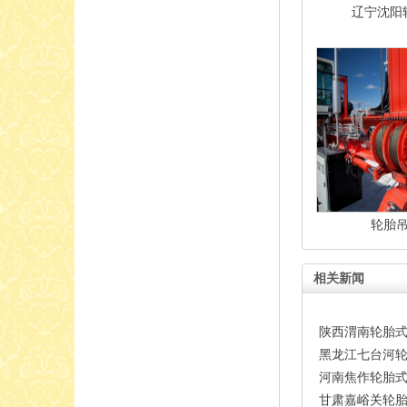
辽宁沈阳
轮胎
相关新闻
陕西渭南轮胎
黑龙江七台河
河南焦作轮胎式
甘肃嘉峪关轮胎