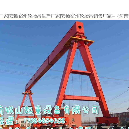
家|安徽宿州轮胎吊生产厂家|安徽宿州轮胎吊销售厂家--（河南铁山）咨