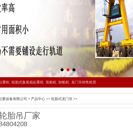
起重机
轮胎式集装箱起重机
装船机
卸船机
龙门吊销售租赁
起重设备有限公司
>
产品中心
>>
轮胎式龙门吊
>>
轮胎吊厂家
84804208