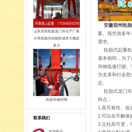
安徽宿州轮胎
山东东营轮胎龙门吊生产厂家
案。我凭借多年
分享轮胎吊的能耗成本大概是
需求。
多少
轮胎式起重机是
基本相同，为了
吊物低速行驶。
为支承和行走部
定。
轮胎式龙门吊主
特点：
轮胎吊钢丝绳
1.高可靠性、
2.可以在不解
联系我们
3.立柱高可变
咨询电话