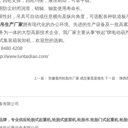
理，四轮支撑，四轮均衡，液压制动，可靠平稳。
采用防尘封闭润滑，销轴、轴套使用寿命长。
扩展性好，吊具可自动成任意横向及纵向角度，可选配各种轨道板
吊生产厂家
拥有现代化的办公环境、先进的生产设备及一批高
务为一体的大型高新技术企业。我厂家主要从事“铁起”牌电动葫芦
式集装箱装卸机，欢迎您的选购。
480 4208
www.luntaidiao.com/
上一篇：
安徽毫州轮胎吊厂家 成交量遥遥领先
下一篇：
陕西
�
备有限公司
品牌，专业供应轮胎式起重机,轮胎式提梁机,轮胎吊,轮胎门式起重机,轮
铁托起重设备有限公司