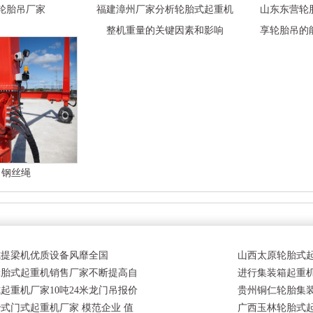
轮胎吊厂家
福建漳州厂家分析轮胎式起重机
山东东营轮
整机重量的关键因素和影响
享轮胎吊的
吊钢丝绳
式提梁机优质设备风靡全国
山西太原轮胎式
轮胎式起重机销售厂家不断提高自
进行集装箱起重
起重机厂家10吨24米龙门吊报价
项
贵州铜仁轮胎集
式门式起重机厂家 模范企业 值
广西玉林轮胎式