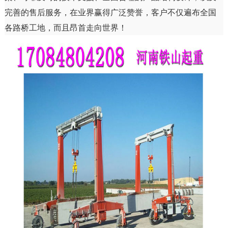
完善的售后服务，在业界赢得广泛赞誉，客户不仅遍布全国
各路桥工地，而且昂首走向世界！