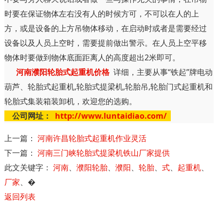
时要在保证物体左右没有人的时候方可，不可以在人的上
方，或是设备的上方吊物体移动，在启动时或者是需要经过
设备以及人员上空时，需要提前做出警示。在人员上空平移
物体时要做到物体底面距离人的高度超出2米即可。
河南濮阳轮胎式起重机价格
详细，主要从事“铁起”牌电动
葫芦、轮胎式起重机,轮胎式提梁机,轮胎吊,轮胎门式起重机和
轮胎式集装箱装卸机，欢迎您的选购。
公司网址：
http://www.luntaidiao.com/
上一篇：
河南许昌轮胎式起重机作业灵活
下一篇：
河南三门峡轮胎式提梁机铁山厂家提供
此文关键字：
河南
、
濮阳轮胎
、
濮阳
、
轮胎
、
式
、
起重机
、
厂家
、
�
返回列表