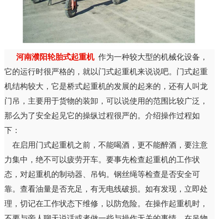
河南濮阳轮胎式起重机
作为一种较大型的机械化设备，
它的运行时很严格的，就以门式起重机来说说吧。门式起重
机结构较大，它是桥式起重机的发展的起来的，还有人叫龙
门吊，主要用于货物的装卸，可以说使用的范围比较广泛，
那么为了安全起见它的操纵过程很严的。介绍操作过程如
下：
在启用门式起重机之前，不能喝酒，更不能醉酒，要注意
力集中，绝不可以疲劳开车。要事先检查起重机的工作状
态，对起重机的制动器、吊钩。钢丝绳等检查是否安全可
靠。查看油量是否充足，有无电线破损。如有发现，立即处
理，切记在工作状态下维修，以防危险。在操作起重机时，
不要与旁人聊天说话或者做一些与操作无关的事情，在吊物