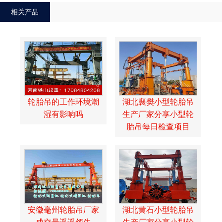
相关产品
轮胎吊的工作环境潮
湖北襄樊小型轮胎吊
湿有影响吗
生产厂家分享小型轮
胎吊每日检查项目
安徽毫州轮胎吊厂家
湖北黄石小型轮胎吊