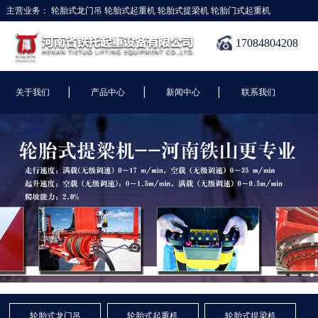
主营业务：
轮胎式龙门吊
轮胎式起重机
轮胎式提梁机
轮胎门式起重机
17084804208
|
|
|
关于我们
产品中心
新闻中心
联系我们
轮胎式龙门吊
轮胎式起重机
轮胎式提梁机