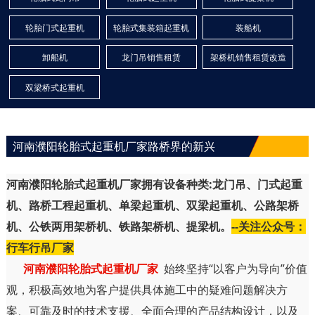
轮胎门式起重机
轮胎式集装箱起重机
装船机
卸船机
龙门吊销售租赁
架桥机销售租赁改造
双梁桥式起重机
河南濮阳轮胎式起重机厂家路桥界的新兴
河南濮阳轮胎式起重机厂家拥有设备种类:龙门吊、门式起重
机、路桥工程起重机、单梁起重机、双梁起重机、公路架桥
机、公铁两用架桥机、铁路架桥机、提梁机。
--关注公众号：
行车行吊厂家
河南濮阳轮胎式起重机厂家
始终坚持“以客户为导向”价值
观，积极高效地为客户提供具体施工中的疑难问题解决方
案、可靠及时的技术支援、全面合理的产品结构设计，以及