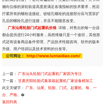
侧向位移的滚轮轨道高度差满足各项指标的技术要求，然后
拧紧所有的螺栓连接处。铰链孔螺栓的连接部分应与宽容扩
孔后的螺栓孔进行连接，并且不能随意改变。
广东汕尾轮胎门式起重机价格
详细，对售出的每一台设
都会提供进行24小时服务，虽然维修只是一个途径，其他形
式还有设备商品备件管理、产品技术性能咨询、软件的版本
升级、用户培训以及技术资料的分发等。
公司网址：
http://www.luntaidiao.com/
上一篇：
广东汕头轮胎门式起重机厂家因为专注
下一篇：
甘肃庆阳轮胎式集装箱起重机厂家设备精加工
此文关键字：
广东
、
汕尾
、
轮胎
、
门式
、
起重机
、
每
、
一
台
、
严格
、
�
返回列表