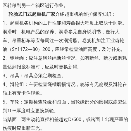
区转移到另一个箱区进行作业。
轮胎式门式起重机厂家
介绍起重机的维护保养知识：
1、起重机各机构的工作性能和寿命很大程度上取决于润滑。
润滑时，机电产品的保养、润滑参见自身说明书，走行大
车、吊重桁车等应每周注一次润滑脂。卷扬机加注工业齿轮
油（SY1172—80）200，应经常检查油面高度，及时补充。
2、钢丝绳：应注意钢丝绳断丝情况。如有断丝、断股或磨耗
量达到报废标准时，应及时更换新绳。
3、吊具：吊具必须定期检查。
4、滑轮组：主要检查绳槽磨损情况，轮缘有无崩裂及滑轮在
轴上有无卡住现象。
5、车轮：定期检查轮缘和踏面，当轮缘部分的磨损或崩裂达
到10%厚度时应更换新轮。
当踏面上两主动轮直径相差超过D/600，或踏面上出现严重的
伤痕时应重新车光。